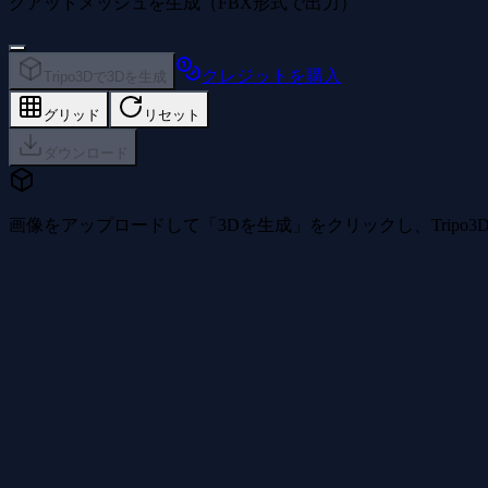
クアッドメッシュを生成（FBX形式で出力）
クレジットを購入
Tripo3Dで3Dを生成
グリッド
リセット
ダウンロード
画像をアップロードして「3Dを生成」をクリックし、Tripo3D