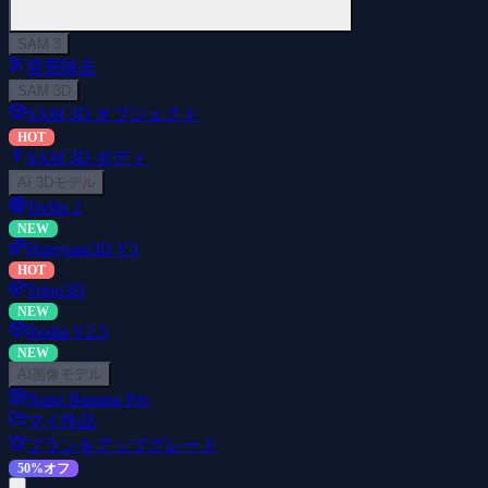
SAM 3
背景除去
SAM 3D
SAM 3D オブジェクト
HOT
SAM 3D ボディ
AI 3Dモデル
Trellis 2
NEW
Hunyuan3D V3
HOT
Tripo3D
NEW
Rodin V2.5
NEW
AI画像モデル
Nano Banana Pro
マイ作品
プランをアップグレード
50%オフ