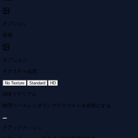
オプション
右側
オプション
テクスチャ品質
No Texture
Standard
HD
PBRマテリアル
物理ベースレンダリングテクスチャを有効にする
クアッドメッシュ