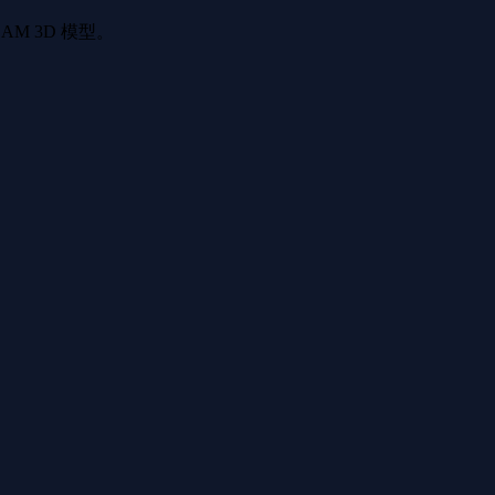
AM 3D 模型。
於獨立物體的方法，SAM 3D Objects 在雜亂的真實環境