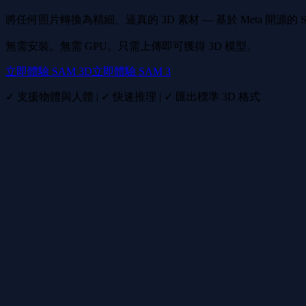
將任何照片轉換為精細、逼真的 3D 素材 — 基於 Meta 開源的 S
無需安裝。無需 GPU。只需上傳即可獲得 3D 模型。
立即體驗 SAM 3D
立即體驗 SAM 3
✓ 支援物體與人體 | ✓ 快速推理 | ✓ 匯出標準 3D 格式
SAM 3D Objects：場景感知重建
從單張圖片重建精細的 3D 形狀、紋理和佈局。有別於以往僅限