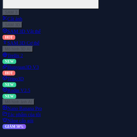
SAM 3
Cắt ảnh
SAM 3D
SAM 3D Vật thể
HOT
SAM 3D Cơ thể
Mô hình 3D AI
Trellis 2
NEW
Hunyuan3D V3
HOT
Tripo3D
NEW
Rodin V2.5
NEW
Mô hình ảnh AI
Nano Banana Pro
Tác phẩm của tôi
Nâng cấp gói
GIẢM 50%