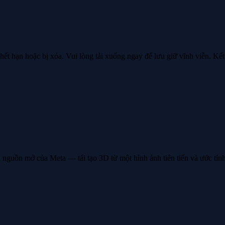
hết hạn hoặc bị xóa. Vui lòng tải xuống ngay để lưu giữ vĩnh viễn. Kế
guồn mở của Meta — tái tạo 3D từ một hình ảnh tiên tiến và ước tính