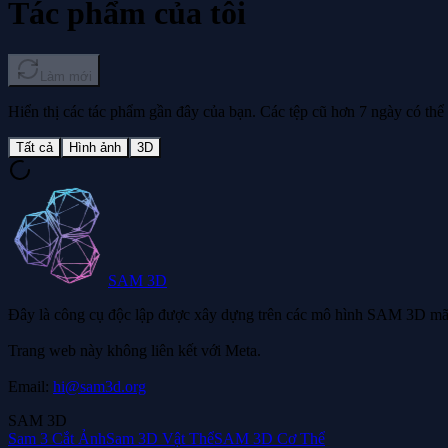
Tác phẩm của tôi
Làm mới
Hiển thị các tác phẩm gần đây của bạn. Các tệp cũ hơn 7 ngày có thể 
Tất cả
Hình ảnh
3D
SAM 3D
Đây là công cụ độc lập được xây dựng trên các mô hình SAM 3D mã n
Trang web này không liên kết với Meta.
Email:
hi@sam3d.org
SAM 3D
Sam 3 Cắt Ảnh
Sam 3D Vật Thể
SAM 3D Cơ Thể