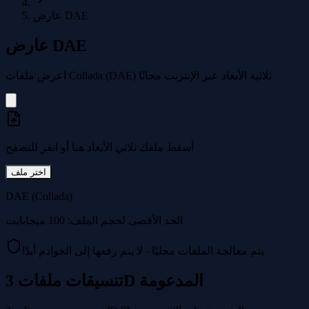
عارض DAE
عارض DAE
اعرض ملفات Collada (DAE) ثلاثية الأبعاد عبر الإنترنت مجانًا
أسقط ملفك ثلاثي الأبعاد هنا أو انقر للتصفح
اختر ملف
DAE (Collada)
الحد الأقصى لحجم الملف: 100 ميجابايت
يتم معالجة الملفات محليًا - لا يتم رفعها إلى الخوادم أبدًا
تنسيقات ملفات 3D المدعومة