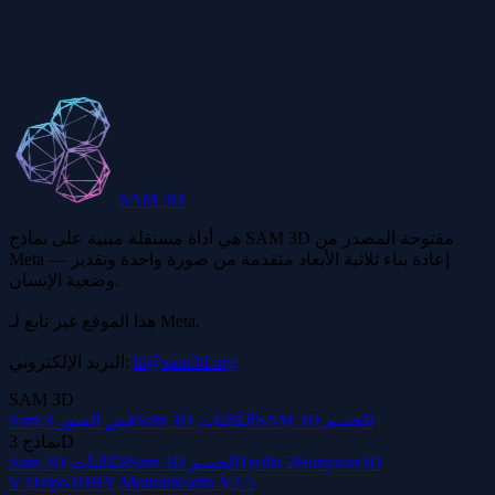
هل لا يزال DAE مستخدمًا بشكل شائع؟
SAM 3D
هي أداة مستقلة مبنية على نماذج SAM 3D مفتوحة المصدر من
Meta — إعادة بناء ثلاثية الأبعاد متقدمة من صورة واحدة وتقدير
وضعية الإنسان.
هذا الموقع غير تابع لـ Meta.
hi@sam3d.org
البريد الإلكتروني:
SAM 3D
SAM 3D الجسم
Sam 3D الكائنات
Sam 3 قص الصور
نماذج 3D
Hunyuan3D
Trellis 2
Sam 3D الجسم
Sam 3D الكائنات
V3
Tripo3D
HY Motion
Rodin V2.5