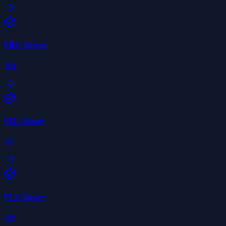
FBX
Viewer
.fbx
STL
Viewer
.stl
PLY
Viewer
.ply