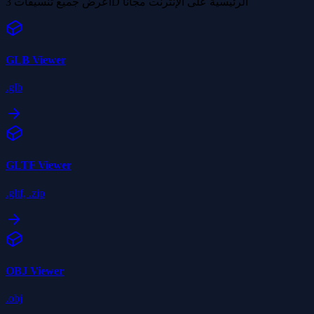
اعرض جميع تنسيقات 3D الرئيسية على الإنترنت مجانًا
GLB
Viewer
.glb
GLTF
Viewer
.gltf, .zip
OBJ
Viewer
.obj