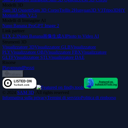
Modelli 3D
Sam 3D Oggetti
Sam 3D Corpo
Trellis 2
Hunyuan3D V3
Tripo3D
HY
Motion
Rodin V2.5
Modelli di Immagine AI
Nano Banana Pro
GPT Image 2
Link partner
LTX 2.3
Nano Banana
画像生成AI
Photo to Video AI
Strumenti 3D
Visualizzatore 3D
Visualizzatore GLB
Visualizzatore
PLY
Visualizzatore OBJ
Visualizzatore FBX
Visualizzatore
GLTF
Visualizzatore STL
Visualizzatore DAE
Risorse
Playground
Prezzi
Italiano
©
2024
SAM 3D
, All rights reserved
Informativa sulla privacy
Termini di servizio
Politica di rimborso