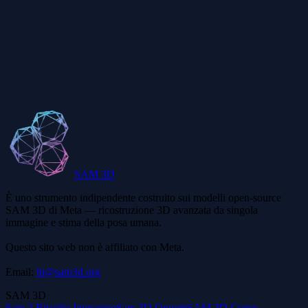
Dove posso scaricare il dataset SA-3DAO?
Prova l'area demo
SAM 3D
È uno strumento indipendente costruito sui modelli open-source
SAM 3D di Meta — ricostruzione 3D avanzata da singola
immagine e stima della posa umana.
Questo sito web non è affiliato con Meta.
Email:
hi@sam3d.org
SAM 3D
Sam 3 Ritaglio Immagine
Sam 3D Oggetti
SAM 3D Corpo