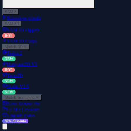
SAM 3
Rimozione sfondo
SAM 3D
SAM 3D Oggetti
HOT
SAM 3D Corpo
Modelli 3D AI
Trellis 2
NEW
Hunyuan3D V3
HOT
Tripo3D
NEW
Rodin V2.5
NEW
Modelli Immagine AI
Nano Banana Pro
Le Mie Creazioni
Upgrade piano
50% di sconto