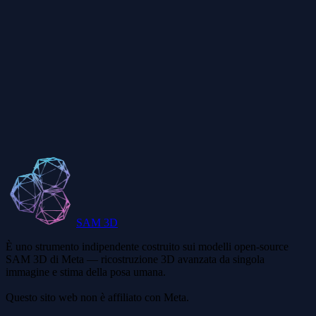
Quanto è accurata la funzione di prompt testuale?
C'è un limite al numero di oggetti che posso estrarre?
Posso usare i ritagli per progetti commerciali?
SAM 3D
È uno strumento indipendente costruito sui modelli open-source
SAM 3D di Meta — ricostruzione 3D avanzata da singola
immagine e stima della posa umana.
Questo sito web non è affiliato con Meta.