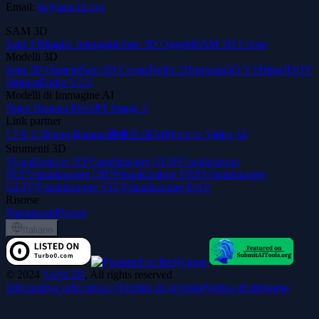
Email:
hi@sam3d.org
SAM 3D
Sam 3 Ritaglio Immagine
Sam 3D Oggetti
SAM 3D Corpo
Modelli 3D
Sam 3D Oggetti
Sam 3D Corpo
Trellis 2
Hunyuan3D V3
Tripo3D
HY
Motion
Rodin V2.5
Modelli di Immagine AI
Nano Banana Pro
GPT Image 2
Link partner
LTX 2.3
Nano Banana
画像生成AI
Photo to Video AI
Strumenti 3D
Visualizzatore 3D
Visualizzatore GLB
Visualizzatore
PLY
Visualizzatore OBJ
Visualizzatore FBX
Visualizzatore
GLTF
Visualizzatore STL
Visualizzatore DAE
Risorse
Playground
Prezzi
Italiano
©
2024
SAM 3D
, All rights reserved
Informativa sulla privacy
Termini di servizio
Politica di rimborso