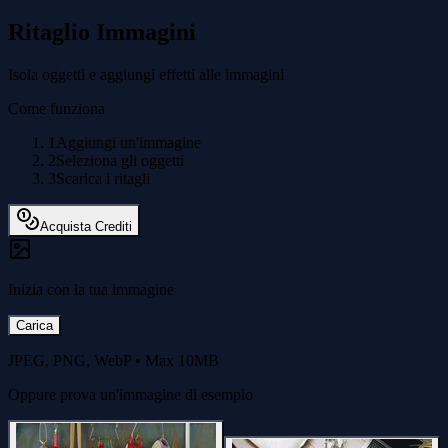
Ritaglio Immagini
Isola oggetti e aggiungi effetti alle immagini
Come funziona
1
Aggiungi un'immagine
2
Seleziona gli oggetti
3
Scarica i ritagli
Acquista Crediti
Inizia con la tua immagine
Carica
JPEG, PNG, WebP
•
Max 10MB
Oppure prova un'immagine di esempio