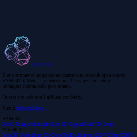
Posso usare i modelli Hunyuan3D commercialmente?
Quale formato file esporta Hunyuan3D?
SAM 3D
È uno strumento indipendente costruito sui modelli open-source
SAM 3D di Meta — ricostruzione 3D avanzata da singola
immagine e stima della posa umana.
Questo sito web non è affiliato con Meta.
Email:
hi@sam3d.org
SAM 3D
Sam 3 Ritaglio Immagine
Sam 3D Oggetti
SAM 3D Corpo
Modelli 3D
Sam 3D Oggetti
Sam 3D Corpo
Trellis 2
Hunyuan3D V3
Tripo3D
HY