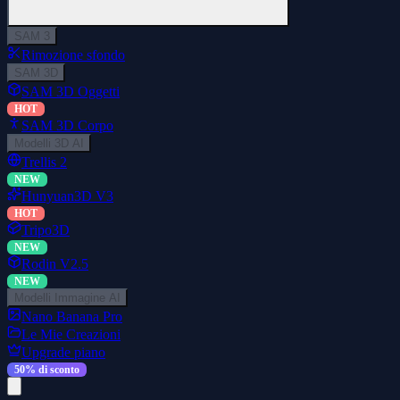
SAM 3
Rimozione sfondo
SAM 3D
SAM 3D Oggetti
HOT
SAM 3D Corpo
Modelli 3D AI
Trellis 2
NEW
Hunyuan3D V3
HOT
Tripo3D
NEW
Rodin V2.5
NEW
Modelli Immagine AI
Nano Banana Pro
Le Mie Creazioni
Upgrade piano
50% di sconto