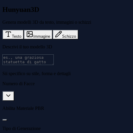
Hunyuan3D
Genera modelli 3D da testo, immagini o schizzi
Testo
Immagine
Schizzo
Descrivi il tuo modello 3D
Sii specifico su stile, forma e dettagli
Numero di Facce
Abilita Materiale PBR
Tipo di Generazione