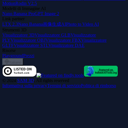
Motion
Rodin V2.5
Modelli di Immagine AI
Nano Banana Pro
GPT Image 2
Link partner
LTX 2.3
Nano Banana
画像生成AI
Photo to Video AI
Strumenti 3D
Visualizzatore 3D
Visualizzatore GLB
Visualizzatore
PLY
Visualizzatore OBJ
Visualizzatore FBX
Visualizzatore
GLTF
Visualizzatore STL
Visualizzatore DAE
Risorse
Playground
Prezzi
Italiano
©
2024
SAM 3D
, All rights reserved
Informativa sulla privacy
Termini di servizio
Politica di rimborso