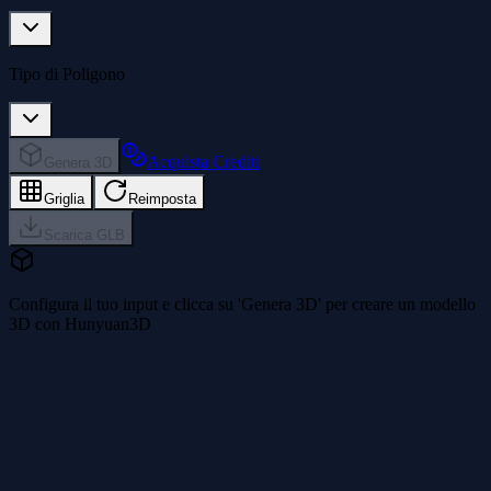
Tipo di Poligono
Acquista Crediti
Genera 3D
Griglia
Reimposta
Scarica GLB
Configura il tuo input e clicca su 'Genera 3D' per creare un modello
3D con Hunyuan3D