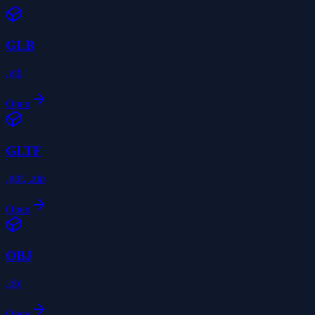
GLB
.glb
Open
GLTF
.gltf, .zip
Open
OBJ
.obj
Open