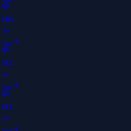
FBX
.fbx
Open
STL
.stl
Open
PLY
.ply
Open