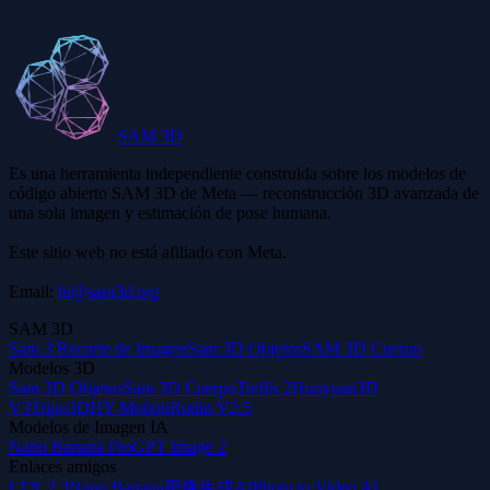
¿Funciona en dispositivos móviles?
SAM 3D
Es una herramienta independiente construida sobre los modelos de
código abierto SAM 3D de Meta — reconstrucción 3D avanzada de
una sola imagen y estimación de pose humana.
Este sitio web no está afiliado con Meta.
Email:
hi@sam3d.org
SAM 3D
Sam 3 Recorte de Imagen
Sam 3D Objetos
SAM 3D Cuerpo
Modelos 3D
Sam 3D Objetos
Sam 3D Cuerpo
Trellis 2
Hunyuan3D
V3
Tripo3D
HY Motion
Rodin V2.5
Modelos de Imagen IA
Nano Banana Pro
GPT Image 2
Enlaces amigos
LTX 2.3
Nano Banana
画像生成AI
Photo to Video AI