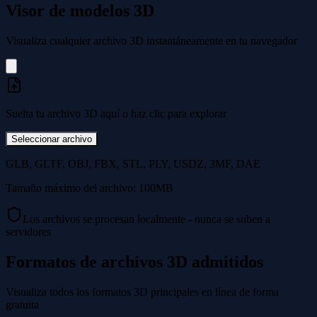
Visor de modelos 3D
Visualiza cualquier archivo 3D instantáneamente en tu navegador
Suelta tu archivo 3D aquí o haz clic para explorar
Seleccionar archivo
GLB, GLTF, OBJ, FBX, STL, PLY, USDZ, 3MF, DAE
Tamaño máximo del archivo: 100MB
Los archivos se procesan localmente - nunca se suben a
servidores
Formatos de archivos 3D admitidos
Visualiza todos los formatos 3D principales en línea de forma
gratuita