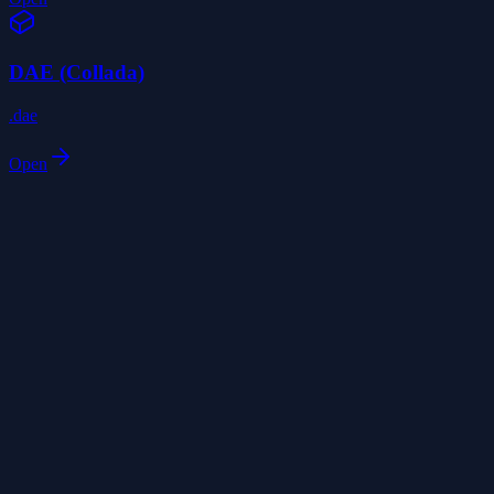
DAE (Collada)
.dae
Open
1
Sube tu archivo
Arrastra y suelta tu archivo 3D en el visor, o haz clic para explorar.
Admitimos formatos GLB, GLTF, OBJ, FBX, STL, PLY, USDZ,
3MF y DAE.