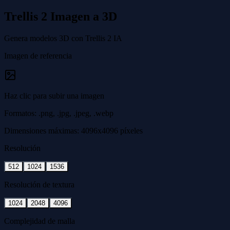
Trellis 2 Imagen a 3D
Genera modelos 3D con Trellis 2 IA
Imagen de referencia
Haz clic para subir una imagen
Formatos: .png, .jpg, .jpeg, .webp
Dimensiones máximas: 4096x4096 píxeles
Resolución
512
1024
1536
Resolución de textura
1024
2048
4096
Complejidad de malla