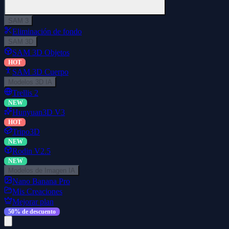
SAM 3
Eliminación de fondo
SAM 3D
SAM 3D Objetos
HOT
SAM 3D Cuerpo
Modelos 3D IA
Trellis 2
NEW
Hunyuan3D V3
HOT
Tripo3D
NEW
Rodin V2.5
NEW
Modelos de Imagen IA
Nano Banana Pro
Mis Creaciones
Mejorar plan
50% de descuento