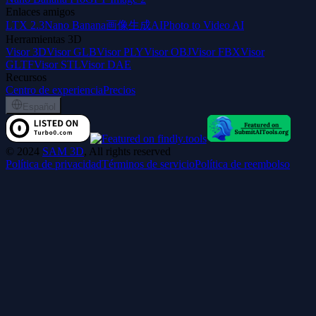
Enlaces amigos
LTX 2.3
Nano Banana
画像生成AI
Photo to Video AI
Herramientas 3D
Visor 3D
Visor GLB
Visor PLY
Visor OBJ
Visor FBX
Visor
GLTF
Visor STL
Visor DAE
Recursos
Centro de experiencia
Precios
Español
©
2024
SAM 3D
, All rights reserved
Política de privacidad
Términos de servicio
Política de reembolso