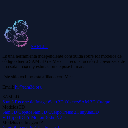
¿Qué tan precisos son los modelos 3D de Trellis 2?
SAM 3D
Es una herramienta independiente construida sobre los modelos de
código abierto SAM 3D de Meta — reconstrucción 3D avanzada de
una sola imagen y estimación de pose humana.
Este sitio web no está afiliado con Meta.
Email:
hi@sam3d.org
SAM 3D
Sam 3 Recorte de Imagen
Sam 3D Objetos
SAM 3D Cuerpo
Modelos 3D
Sam 3D Objetos
Sam 3D Cuerpo
Trellis 2
Hunyuan3D
V3
Tripo3D
HY Motion
Rodin V2.5
Modelos de Imagen IA
Nano Banana Pro
GPT Image 2