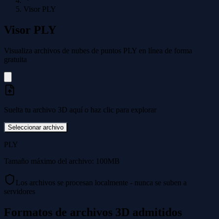
Visor PLY
Visor PLY
Visualiza archivos de nubes de puntos PLY en línea de forma
gratuita
Suelta tu archivo 3D aquí o haz clic para explorar
Seleccionar archivo
PLY
Tamaño máximo del archivo: 100MB
Los archivos se procesan localmente - nunca se suben a
servidores
Formatos de archivos 3D admitidos