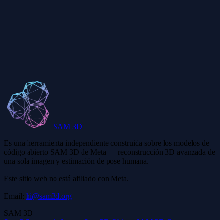
¿Qué es el formato PLY?
¿PLY admite colores?
SAM 3D
Es una herramienta independiente construida sobre los modelos de
código abierto SAM 3D de Meta — reconstrucción 3D avanzada de
una sola imagen y estimación de pose humana.
Este sitio web no está afiliado con Meta.
Email:
hi@sam3d.org
SAM 3D