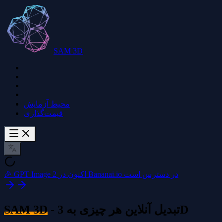
SAM 3D
محیط آزمایش
قیمت‌گذاری
🎉 GPT Image 2 اکنون در Bananai.io در دسترس است
- تبدیل آنلاین هر چیزی به 3D
SAM 3D