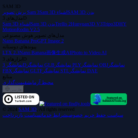
SAM 3D
SAM 3D بدن
Sam 3D اشیاء
برش تصویر Sam 3
مدل‌های 3D
HY
Tripo3D
Hunyuan3D V3
Trellis 2
Sam 3D بدن
Sam 3D اشیاء
Motion
Rodin V2.5
مدل‌های تصویر هوش مصنوعی
Nano Banana Pro
GPT Image 2
پیوندهای دوستانه
LTX 2.3
Nano Banana
画像生成AI
Photo to Video AI
ابزارهای 3D
نمایشگر
نمایشگر OBJ
نمایشگر PLY
نمایشگر GLB
نمایشگر 3D
نمایشگر DAE
نمایشگر STL
نمایشگر GLTF
FBX
منابع
محیط آزمایش
قیمت‌گذاری
فارسی
©
2024
SAM 3D
, All rights reserved
سیاست حفظ حریم خصوصی
شرایط خدمات
سیاست بازپرداخت