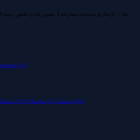
یک ابزار مستقل ساخته شده بر روی مدل‌های متن‌باز SAM 3D متا — بازسازی سه‌بعدی پیشرفته از تصویر تکی و تخمین ژست انسان.
on
Rodin V2.5
نمایشگر DAE
نمایشگر STL
نمایشگر GLTF