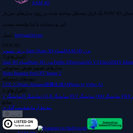
SAM 3D
این وب‌سایت با متا وابسته نیست.
hi@sam3d.org
ایمیل:
SAM 3D
SAM 3D بدن
Sam 3D اشیاء
برش تصویر Sam 3
مدل‌های 3D
HY Moti
Tripo3D
Hunyuan3D V3
Trellis 2
Sam 3D بدن
Sam 3D اشیاء
مدل‌های تصویر هوش مصنوعی
Nano Banana Pro
GPT Image 2
پیوندهای دوستانه
LTX 2.3
Nano Banana
画像生成AI
Photo to Video AI
ابزارهای 3D
نمایشگر FBX
نمایشگر OBJ
نمایشگر PLY
نمایشگر GLB
نمایشگر 3D
منابع
محیط آزمایش
قیمت‌گذاری
فارسی