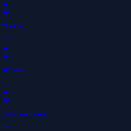
FBX
Viewer
.fbx
STL
Viewer
.stl
DAE (Collada)
Viewer
.dae