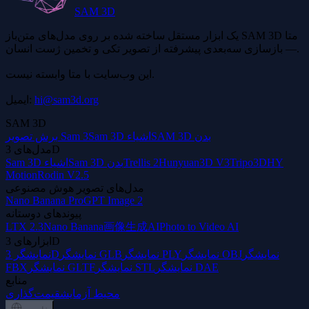
SAM 3D
یک ابزار مستقل ساخته شده بر روی مدل‌های متن‌باز SAM 3D متا
— بازسازی سه‌بعدی پیشرفته از تصویر تکی و تخمین ژست انسان.
این وب‌سایت با متا وابسته نیست.
hi@sam3d.org
ایمیل:
SAM 3D
SAM 3D بدن
Sam 3D اشیاء
برش تصویر Sam 3
مدل‌های 3D
HY
Tripo3D
Hunyuan3D V3
Trellis 2
Sam 3D بدن
Sam 3D اشیاء
Motion
Rodin V2.5
مدل‌های تصویر هوش مصنوعی
Nano Banana Pro
GPT Image 2
پیوندهای دوستانه
LTX 2.3
Nano Banana
画像生成AI
Photo to Video AI
ابزارهای 3D
نمایشگر
نمایشگر OBJ
نمایشگر PLY
نمایشگر GLB
نمایشگر 3D
نمایشگر DAE
نمایشگر STL
نمایشگر GLTF
FBX
منابع
محیط آزمایش
قیمت‌گذاری