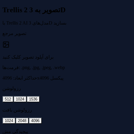
Trellis 2 تصویر به 3D
با Trellis 2 AI مدل‌های 3D بسازید
تصویر مرجع
برای آپلود تصویر کلیک کنید
فرمت‌ها: .png, .jpg, .jpeg, .webp
حداکثر ابعاد: 4096x4096 پیکسل
رزولوشن
512
1024
1536
رزولوشن بافت
1024
2048
4096
پیچیدگی مش