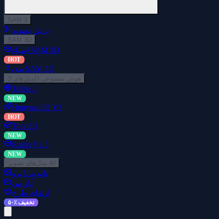
SAM 3
برش تصویر
SAM 3D
اشیاء SAM 3D
HOT
بدن SAM 3D
مدل‌های 3D هوش مصنوعی
Trellis 2
NEW
Hunyuan3D V3
HOT
Tripo3D
NEW
Rodin V2.5
NEW
مدل‌های تصویر AI
نانو بنانا پرو
آثار من
ارتقای طرح
۵۰٪ تخفیف