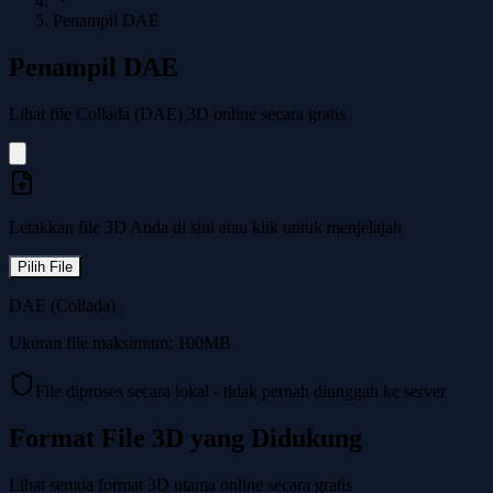
Penampil DAE
Penampil DAE
Lihat file Collada (DAE) 3D online secara gratis
Letakkan file 3D Anda di sini atau klik untuk menjelajah
Pilih File
DAE (Collada)
Ukuran file maksimum: 100MB
File diproses secara lokal - tidak pernah diunggah ke server
Format File 3D yang Didukung
Lihat semua format 3D utama online secara gratis