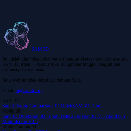
Apakah DAE masih umum digunakan?
SAM 3D
Ini adalah alat independen yang dibangun di atas model open-source
SAM 3D Meta — rekonstruksi 3D gambar tunggal canggih dan
estimasi pose manusia.
Situs web ini tidak berafiliasi dengan Meta.
Email:
hi@sam3d.org
SAM 3D
Sam 3 Potong Gambar
Sam 3D Objek
SAM 3D Tubuh
Model 3D
Sam 3D Objek
Sam 3D Tubuh
Trellis 2
Hunyuan3D V3
Tripo3D
HY
Motion
Rodin V2.5
Model Gambar AI