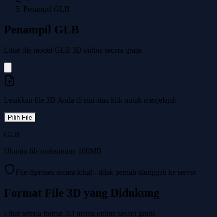
Penampil GLB
Penampil GLB
Lihat file model GLB 3D online secara gratis
Letakkan file 3D Anda di sini atau klik untuk menjelajah
Pilih File
GLB
Ukuran file maksimum: 100MB
File diproses secara lokal - tidak pernah diunggah ke server
Format File 3D yang Didukung
Lihat semua format 3D utama online secara gratis