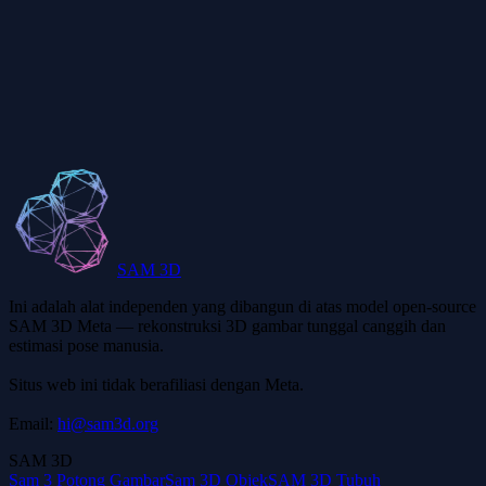
Mengapa model GLB saya tidak ditampilkan dengan benar?
Bisakah saya mengekspor atau mengonversi file GLB?
SAM 3D
Ini adalah alat independen yang dibangun di atas model open-source
SAM 3D Meta — rekonstruksi 3D gambar tunggal canggih dan
estimasi pose manusia.
Situs web ini tidak berafiliasi dengan Meta.
Email:
hi@sam3d.org
SAM 3D
Sam 3 Potong Gambar
Sam 3D Objek
SAM 3D Tubuh