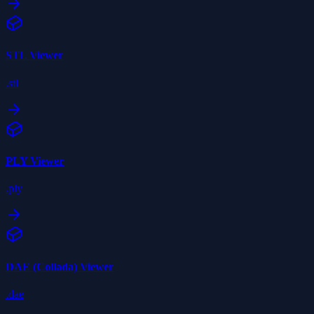
STL
Viewer
.stl
PLY
Viewer
.ply
DAE (Collada)
Viewer
.dae