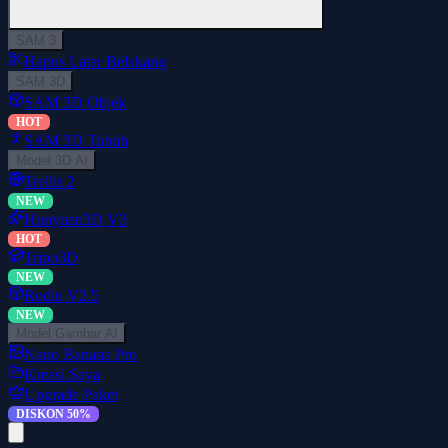
SAM 3
Hapus Latar Belakang
SAM 3D
SAM 3D Objek
HOT
SAM 3D Tubuh
Model 3D AI
Trellis 2
NEW
Hunyuan3D V3
HOT
Tripo3D
NEW
Rodin V2.5
NEW
Model Gambar AI
Nano Banana Pro
Kreasi Saya
Upgrade Paket
DISKON 50%