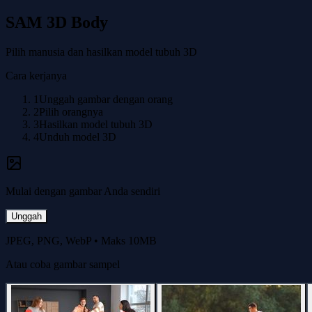
SAM 3D Body
Pilih manusia dan hasilkan model tubuh 3D
Cara kerjanya
1
Unggah gambar dengan orang
2
Pilih orangnya
3
Hasilkan model tubuh 3D
4
Unduh model 3D
Mulai dengan gambar Anda sendiri
Unggah
JPEG, PNG, WebP
•
Maks 10MB
Atau coba gambar sampel