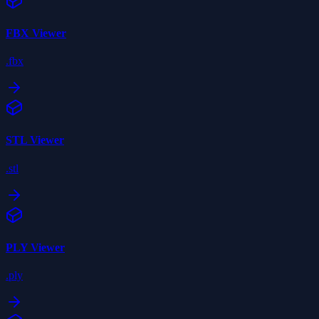
FBX
Viewer
.fbx
STL
Viewer
.stl
PLY
Viewer
.ply