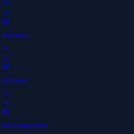
.fbx
STL
Viewer
.stl
PLY
Viewer
.ply
DAE (Collada)
Viewer