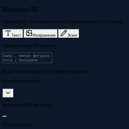
Hunyuan3D
Генерируйте 3D-модели из текста, изображений или эскизов
Текст
Изображение
Эскиз
Опишите вашу 3D-модель
Будьте конкретны в стиле, форме и деталях
Количество граней
Включить PBR материал
Тип генерации