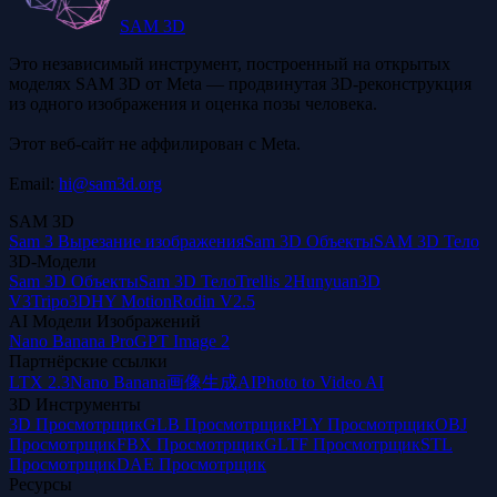
SAM 3D
Это независимый инструмент, построенный на открытых
моделях SAM 3D от Meta — продвинутая 3D-реконструкция
из одного изображения и оценка позы человека.
Этот веб-сайт не аффилирован с Meta.
Email:
hi@sam3d.org
SAM 3D
Sam 3 Вырезание изображения
Sam 3D Объекты
SAM 3D Тело
3D-Модели
Sam 3D Объекты
Sam 3D Тело
Trellis 2
Hunyuan3D
V3
Tripo3D
HY Motion
Rodin V2.5
AI Модели Изображений
Nano Banana Pro
GPT Image 2
Партнёрские ссылки
LTX 2.3
Nano Banana
画像生成AI
Photo to Video AI
3D Инструменты
3D Просмотрщик
GLB Просмотрщик
PLY Просмотрщик
OBJ
Просмотрщик
FBX Просмотрщик
GLTF Просмотрщик
STL
Просмотрщик
DAE Просмотрщик
Ресурсы