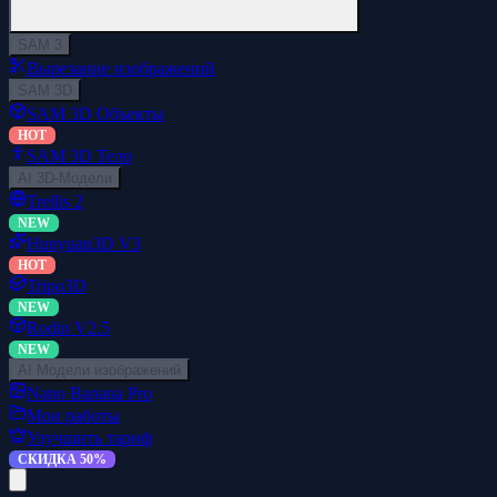
SAM 3
Вырезание изображений
SAM 3D
SAM 3D Объекты
HOT
SAM 3D Тело
AI 3D-Модели
Trellis 2
NEW
Hunyuan3D V3
HOT
Tripo3D
NEW
Rodin V2.5
NEW
AI Модели изображений
Nano Banana Pro
Мои работы
Улучшить тариф
СКИДКА 50%