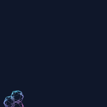
Какое количество граней мне выбрать?
В чём разница между треугольными и четырёхугольными
полигонами?
Сколько времени занимает генерация в Hunyuan3D?
Могу ли я использовать модели Hunyuan3D коммерчески?
Какой формат файла экспортирует Hunyuan3D?