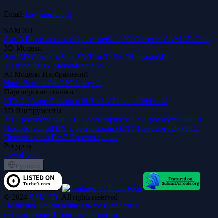
Email:
hi@sam3d.org
SAM 3D
Sam 3 Вырезание изображения
Sam 3D Объекты
SAM 3D Тело
3D-Модели
Sam 3D Объекты
Sam 3D Тело
Trellis 2
Hunyuan3D
V3
Tripo3D
HY Motion
Rodin V2.5
AI Модели Изображений
Nano Banana Pro
GPT Image 2
Партнёрские ссылки
LTX 2.3
Nano Banana
画像生成AI
Photo to Video AI
3D Инструменты
3D Просмотрщик
GLB Просмотрщик
PLY Просмотрщик
OBJ
Просмотрщик
FBX Просмотрщик
GLTF Просмотрщик
STL
Просмотрщик
DAE Просмотрщик
Ресурсы
Демо
Цены
Русский
©
2024
SAM 3D
, All rights reserved
Политика конфиденциальности
Условия
использования
Политика возврата