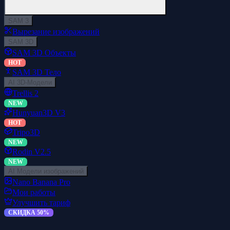
SAM 3
Вырезание изображений
SAM 3D
SAM 3D Объекты
HOT
SAM 3D Тело
AI 3D-Модели
Trellis 2
NEW
Hunyuan3D V3
HOT
Tripo3D
NEW
Rodin V2.5
NEW
AI Модели изображений
Nano Banana Pro
Мои работы
Улучшить тариф
СКИДКА 50%