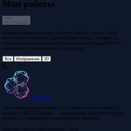
Мои работы
Обновить
Показаны ваши последние работы. Файлы старше 7 дней
могут истечь или быть удалены. Пожалуйста, скачайте их,
чтобы сохранить навсегда. Результаты сегментации SAM 3
исключены из-за множества слоёв масок.
Все
Изображение
3D
SAM 3D
Это независимый инструмент, построенный на открытых
моделях SAM 3D от Meta — продвинутая 3D-реконструкция
из одного изображения и оценка позы человека.
Этот веб-сайт не аффилирован с Meta.