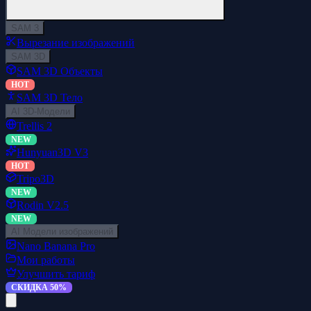
SAM 3
Вырезание изображений
SAM 3D
SAM 3D Объекты
HOT
SAM 3D Тело
AI 3D-Модели
Trellis 2
NEW
Hunyuan3D V3
HOT
Tripo3D
NEW
Rodin V2.5
NEW
AI Модели изображений
Nano Banana Pro
Мои работы
Улучшить тариф
СКИДКА 50%