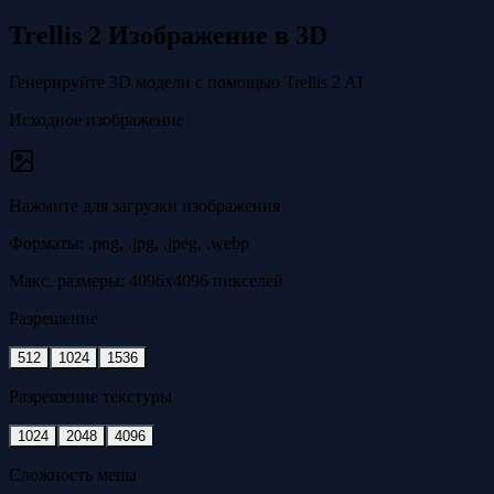
Trellis 2 Изображение в 3D
Генерируйте 3D модели с помощью Trellis 2 AI
Исходное изображение
Нажмите для загрузки изображения
Форматы: .png, .jpg, .jpeg, .webp
Макс. размеры: 4096x4096 пикселей
Разрешение
512
1024
1536
Разрешение текстуры
1024
2048
4096
Сложность меша