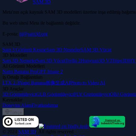
SAM 3D
Meta'nın açık kaynak SAM 3D modelleri üzerine inşa edilmiş bağımsı
Bu web sitesi Meta ile bağlantılı değildir.
E-posta:
hi@sam3d.org
SAM 3D
Sam 3 Görüntü Kesme
Sam 3D Nesneler
SAM 3D Vücut
3D Modeller
Sam 3D Nesneler
Sam 3D Vücut
Trellis 2
Hunyuan3D V3
Tripo3D
HY 
AI Görüntü Modelleri
Nano Banana Pro
GPT Image 2
İş Ortağı Bağlantıları
LTX 2.3
Nano Banana
画像生成AI
Photo to Video AI
3D Araçlar
3D Görüntüleyici
GLB Görüntüleyici
PLY Görüntüleyici
OBJ Görüntül
Kaynaklar
Deneyim Alanı
Fiyatlandırma
Türkçe
©
2024
SAM 3D
, All rights reserved