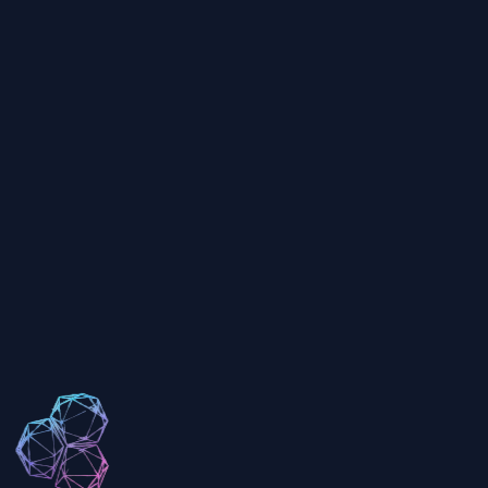
Malzeme Desteği
Renkler ve temel dokular için MTL malzeme dosyalarıyla modelleri g
Yüksek Poligon Desteği
Yüksek poligonlu OBJ modellerini düzgün performansla verimli bir şe
OBJ dosyası nedir?
OBJ animasyonları destekler mi?