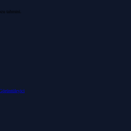
ozu tahmini.
örüntüleyici