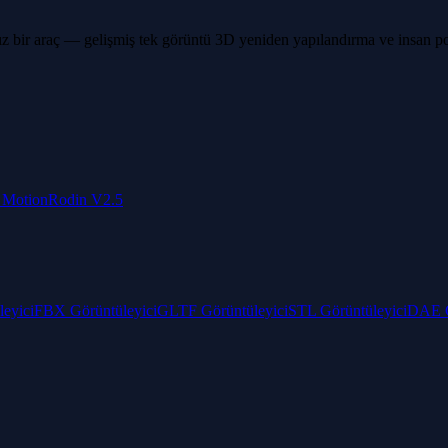
z bir araç — gelişmiş tek görüntü 3D yeniden yapılandırma ve insan p
Motion
Rodin V2.5
eyici
FBX Görüntüleyici
GLTF Görüntüleyici
STL Görüntüleyici
DAE G