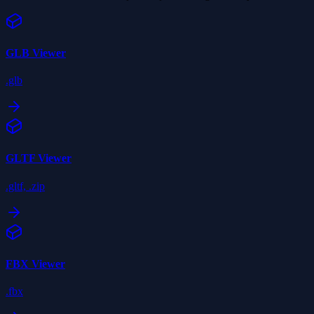
GLB
Viewer
.glb
GLTF
Viewer
.gltf, .zip
FBX
Viewer
.fbx