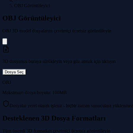
OBJ Görüntüleyici
OBJ Görüntüleyici
OBJ 3D model dosyalarını çevrimiçi ücretsiz görüntüleyin
3D dosyanızı buraya sürükleyin veya göz atmak için tıklayın
Dosya Seç
OBJ
Maksimum dosya boyutu: 100MB
Dosyalar yerel olarak işlenir - hiçbir zaman sunuculara yüklenmez
Desteklenen 3D Dosya Formatları
Tüm önemli 3D formatları çevrimiçi ücretsiz görüntüleyin