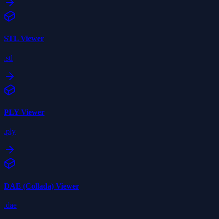
STL
Viewer
.stl
PLY
Viewer
.ply
DAE (Collada)
Viewer
.dae