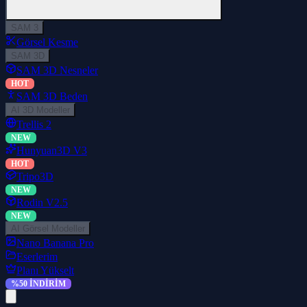
SAM 3
Görsel Kesme
SAM 3D
SAM 3D Nesneler
HOT
SAM 3D Beden
AI 3D Modeller
Trellis 2
NEW
Hunyuan3D V3
HOT
Tripo3D
NEW
Rodin V2.5
NEW
AI Görsel Modeller
Nano Banana Pro
Eserlerim
Planı Yükselt
%50 İNDİRİM