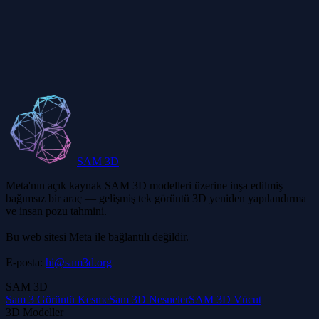
Tripo3D modellerini ticari olarak kullanabilir miyim?
Tripo3D hangi dosya formatında dışa aktarır?
SAM 3D
Meta'nın açık kaynak SAM 3D modelleri üzerine inşa edilmiş
bağımsız bir araç — gelişmiş tek görüntü 3D yeniden yapılandırma
ve insan pozu tahmini.
Bu web sitesi Meta ile bağlantılı değildir.
E-posta:
hi@sam3d.org
SAM 3D
Sam 3 Görüntü Kesme
Sam 3D Nesneler
SAM 3D Vücut
3D Modeller