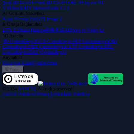
Sam 3D Nesneler
Sam 3D Vücut
Trellis 2
Hunyuan3D
V3
Tripo3D
HY Motion
Rodin V2.5
AI Görüntü Modelleri
Nano Banana Pro
GPT Image 2
İş Ortağı Bağlantıları
LTX 2.3
Nano Banana
画像生成AI
Photo to Video AI
3D Araçlar
3D Görüntüleyici
GLB Görüntüleyici
PLY Görüntüleyici
OBJ
Görüntüleyici
FBX Görüntüleyici
GLTF Görüntüleyici
STL
Görüntüleyici
DAE Görüntüleyici
Kaynaklar
Deneyim Alanı
Fiyatlandırma
Türkçe
©
2024
SAM 3D
, All rights reserved
Gizlilik Politikası
Hizmet Şartları
İade Politikası