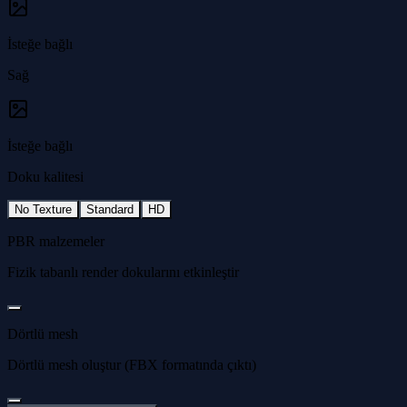
İsteğe bağlı
Sağ
İsteğe bağlı
Doku kalitesi
No Texture
Standard
HD
PBR malzemeler
Fizik tabanlı render dokularını etkinleştir
Dörtlü mesh
Dörtlü mesh oluştur (FBX formatında çıktı)