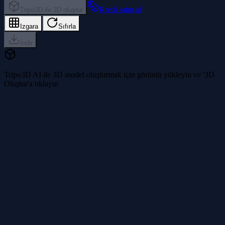
Kredi satın al
Tripo3D ile 3D oluştur
Izgara
Sıfırla
İndir
Tripo3D AI ile 3D model oluşturmak için görüntü yükleyin ve '3D
Oluştur'a tıklayın