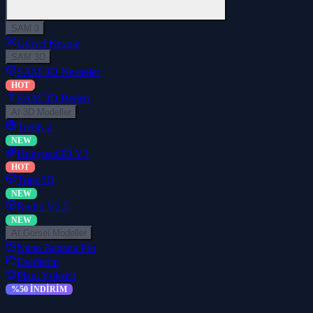
SAM 3
Görsel Kesme
SAM 3D
SAM 3D Nesneler
HOT
SAM 3D Beden
AI 3D Modeller
Trellis 2
NEW
Hunyuan3D V3
HOT
Tripo3D
NEW
Rodin V2.5
NEW
AI Görsel Modeller
Nano Banana Pro
Eserlerim
Planı Yükselt
%50 İNDİRİM