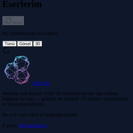
Eserlerim
Yenile
my-creations.page.description
Tümü
Görsel
3D
SAM 3D
Meta'nın açık kaynak SAM 3D modelleri üzerine inşa edilmiş
bağımsız bir araç — gelişmiş tek görüntü 3D yeniden yapılandırma
ve insan pozu tahmini.
Bu web sitesi Meta ile bağlantılı değildir.
E-posta:
hi@sam3d.org