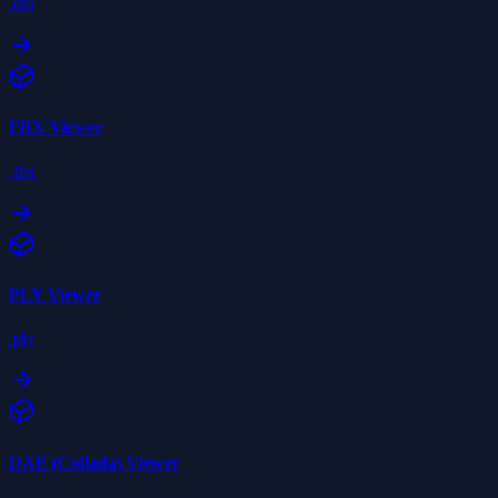
.obj
FBX
Viewer
.fbx
PLY
Viewer
.ply
DAE (Collada)
Viewer