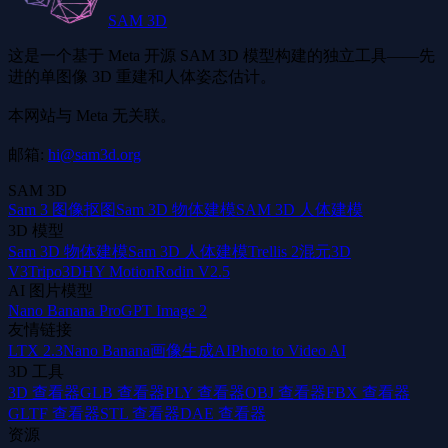
SAM 3D
这是一个基于 Meta 开源 SAM 3D 模型构建的独立工具——先
进的单图像 3D 重建和人体姿态估计。
本网站与 Meta 无关联。
邮箱:
hi@sam3d.org
SAM 3D
Sam 3 图像抠图
Sam 3D 物体建模
SAM 3D 人体建模
3D 模型
Sam 3D 物体建模
Sam 3D 人体建模
Trellis 2
混元3D
V3
Tripo3D
HY Motion
Rodin V2.5
AI 图片模型
Nano Banana Pro
GPT Image 2
友情链接
LTX 2.3
Nano Banana
画像生成AI
Photo to Video AI
3D 工具
3D 查看器
GLB 查看器
PLY 查看器
OBJ 查看器
FBX 查看器
GLTF 查看器
STL 查看器
DAE 查看器
资源