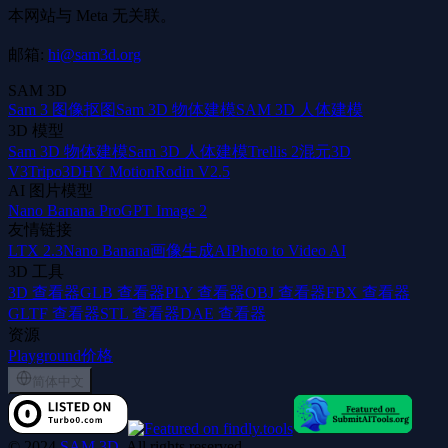
本网站与 Meta 无关联。
邮箱:
hi@sam3d.org
SAM 3D
Sam 3 图像抠图
Sam 3D 物体建模
SAM 3D 人体建模
3D 模型
Sam 3D 物体建模
Sam 3D 人体建模
Trellis 2
混元3D
V3
Tripo3D
HY Motion
Rodin V2.5
AI 图片模型
Nano Banana Pro
GPT Image 2
友情链接
LTX 2.3
Nano Banana
画像生成AI
Photo to Video AI
3D 工具
3D 查看器
GLB 查看器
PLY 查看器
OBJ 查看器
FBX 查看器
GLTF 查看器
STL 查看器
DAE 查看器
资源
Playground
价格
简体中文
©
2024
SAM 3D
, All rights reserved