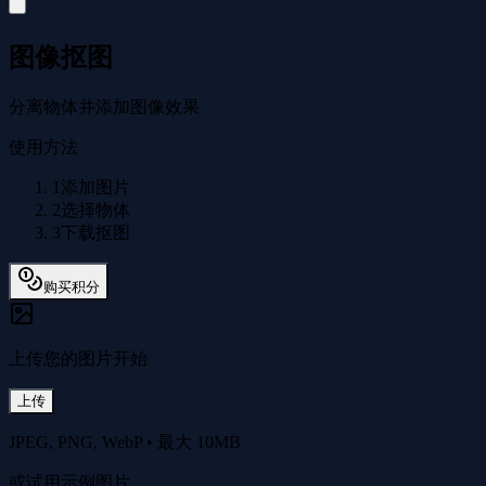
图像抠图
分离物体并添加图像效果
使用方法
1
添加图片
2
选择物体
3
下载抠图
购买积分
上传您的图片开始
上传
JPEG, PNG, WebP
•
最大 10MB
或试用示例图片