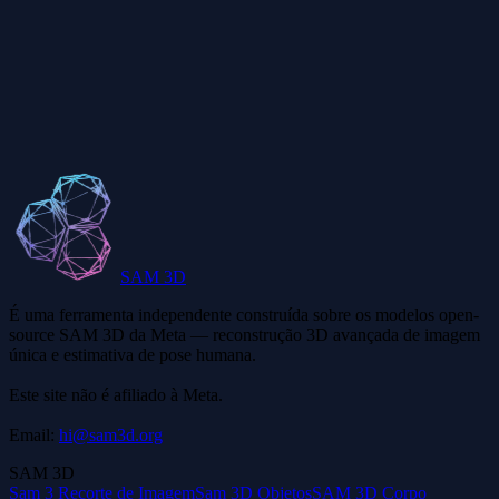
Onde posso baixar o conjunto de dados SA-3DAO?
Experimentar o Playground
SAM 3D
É uma ferramenta independente construída sobre os modelos open-
source SAM 3D da Meta — reconstrução 3D avançada de imagem
única e estimativa de pose humana.
Este site não é afiliado à Meta.
Email:
hi@sam3d.org
SAM 3D
Sam 3 Recorte de Imagem
Sam 3D Objetos
SAM 3D Corpo