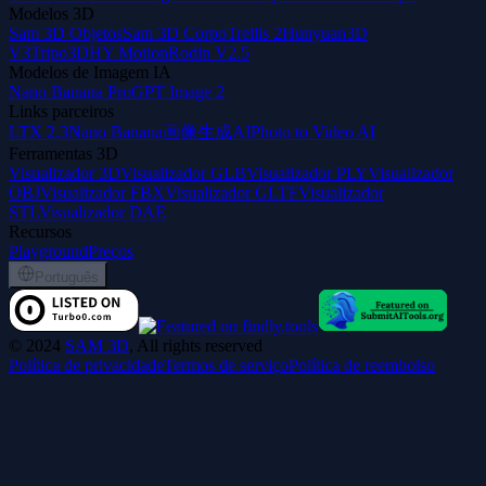
Modelos 3D
Sam 3D Objetos
Sam 3D Corpo
Trellis 2
Hunyuan3D
V3
Tripo3D
HY Motion
Rodin V2.5
Modelos de Imagem IA
Nano Banana Pro
GPT Image 2
Links parceiros
LTX 2.3
Nano Banana
画像生成AI
Photo to Video AI
Ferramentas 3D
Visualizador 3D
Visualizador GLB
Visualizador PLY
Visualizador
OBJ
Visualizador FBX
Visualizador GLTF
Visualizador
STL
Visualizador DAE
Recursos
Playground
Preços
Português
©
2024
SAM 3D
, All rights reserved
Política de privacidade
Termos de serviço
Política de reembolso