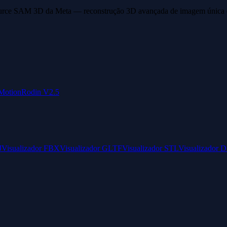
ource SAM 3D da Meta — reconstrução 3D avançada de imagem única e
Motion
Rodin V2.5
J
Visualizador FBX
Visualizador GLTF
Visualizador STL
Visualizador 