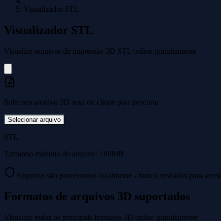
Visualizador STL
Visualizador STL
Visualize arquivos de impressão 3D STL online gratuitamente
Solte seu arquivo 3D aqui ou clique para procurar
Selecionar arquivo
STL
Tamanho máximo do arquivo: 100MB
Arquivos são processados localmente - nunca enviados para servi
Formatos de arquivos 3D suportados
Visualize todos os principais formatos 3D online gratuitamente