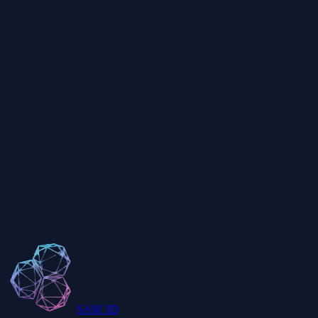
Visualize as dimensões da caixa delimitadora para garantir que seu m
Modo wireframe
Inspecione a topologia da malha com a visualização wireframe para v
O que é o formato STL?
Por que meu modelo STL aparece em cinza?
SAM 3D