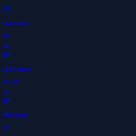
GLB
Viewer
.glb
GLTF
Viewer
.gltf, .zip
OBJ
Viewer
.obj