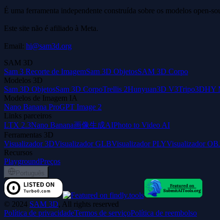
É uma ferramenta independente construída sobre os modelos open-s
Este site não é afiliado à Meta.
Email:
hi@sam3d.org
SAM 3D
Sam 3 Recorte de Imagem
Sam 3D Objetos
SAM 3D Corpo
Modelos 3D
Sam 3D Objetos
Sam 3D Corpo
Trellis 2
Hunyuan3D V3
Tripo3D
HY 
Modelos de Imagem IA
Nano Banana Pro
GPT Image 2
Links parceiros
LTX 2.3
Nano Banana
画像生成AI
Photo to Video AI
Ferramentas 3D
Visualizador 3D
Visualizador GLB
Visualizador PLY
Visualizador OB
Recursos
Playground
Preços
Português
©
2024
SAM 3D
, All rights reserved
Política de privacidade
Termos de serviço
Política de reembolso