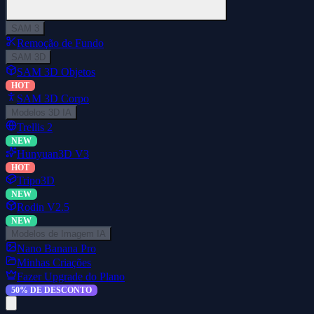
SAM 3
Remoção de Fundo
SAM 3D
SAM 3D Objetos
HOT
SAM 3D Corpo
Modelos 3D IA
Trellis 2
NEW
Hunyuan3D V3
HOT
Tripo3D
NEW
Rodin V2.5
NEW
Modelos de Imagem IA
Nano Banana Pro
Minhas Criações
Fazer Upgrade do Plano
50% DE DESCONTO