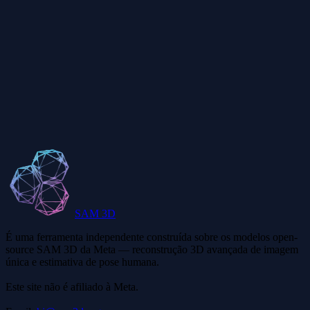
Posso usar objetos SAM 3D comercialmente?
Quão precisos são os modelos SAM 3D?
Qual a diferença entre créditos de segmentação e geração 3D?
SAM 3D
É uma ferramenta independente construída sobre os modelos open-
source SAM 3D da Meta — reconstrução 3D avançada de imagem
única e estimativa de pose humana.
Este site não é afiliado à Meta.