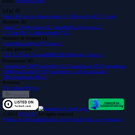
Email:
hi@sam3d.org
SAM 3D
Sam 3 Recorte de Imagem
Sam 3D Objetos
SAM 3D Corpo
Modelos 3D
Sam 3D Objetos
Sam 3D Corpo
Trellis 2
Hunyuan3D
V3
Tripo3D
HY Motion
Rodin V2.5
Modelos de Imagem IA
Nano Banana Pro
GPT Image 2
Links parceiros
LTX 2.3
Nano Banana
画像生成AI
Photo to Video AI
Ferramentas 3D
Visualizador 3D
Visualizador GLB
Visualizador PLY
Visualizador
OBJ
Visualizador FBX
Visualizador GLTF
Visualizador
STL
Visualizador DAE
Recursos
Playground
Preços
Português
©
2024
SAM 3D
, All rights reserved
Política de privacidade
Termos de serviço
Política de reembolso