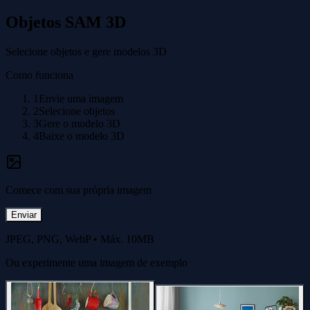
Objetos SAM 3D
Selecione objetos e gere modelos 3D
Como funciona
1
Envie uma imagem
2
Selecione objetos
3
Gere o modelo 3D
4
Baixe o modelo 3D
Comece com sua própria imagem
Enviar
JPEG, PNG, WebP
•
Máx. 10MB
Ou experimente uma imagem de exemplo