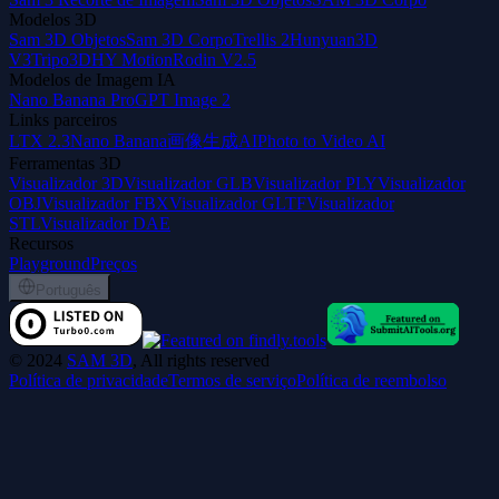
Modelos 3D
Sam 3D Objetos
Sam 3D Corpo
Trellis 2
Hunyuan3D
V3
Tripo3D
HY Motion
Rodin V2.5
Modelos de Imagem IA
Nano Banana Pro
GPT Image 2
Links parceiros
LTX 2.3
Nano Banana
画像生成AI
Photo to Video AI
Ferramentas 3D
Visualizador 3D
Visualizador GLB
Visualizador PLY
Visualizador
OBJ
Visualizador FBX
Visualizador GLTF
Visualizador
STL
Visualizador DAE
Recursos
Playground
Preços
Português
©
2024
SAM 3D
, All rights reserved
Política de privacidade
Termos de serviço
Política de reembolso