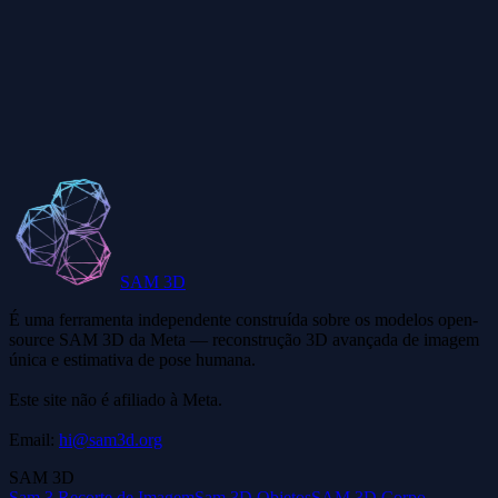
Posso usar modelos Tripo3D comercialmente?
Em qual formato de arquivo o Tripo3D exporta?
SAM 3D
É uma ferramenta independente construída sobre os modelos open-
source SAM 3D da Meta — reconstrução 3D avançada de imagem
única e estimativa de pose humana.
Este site não é afiliado à Meta.
Email:
hi@sam3d.org
SAM 3D
Sam 3 Recorte de Imagem
Sam 3D Objetos
SAM 3D Corpo