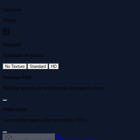
Opcional
Direita
Opcional
Qualidade da textura
No Texture
Standard
HD
Materiais PBR
Habilitar texturas de renderização baseada em física
Malha quad
Gerar malha quad (saída em formato FBX)