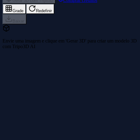
Comprar créditos
Gerar 3D com Tripo3D
Grade
Redefinir
Baixar
Envie uma imagem e clique em 'Gerar 3D' para criar um modelo 3D
com Tripo3D AI