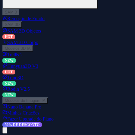
SAM 3
Remoção de Fundo
SAM 3D
SAM 3D Objetos
HOT
SAM 3D Corpo
Modelos 3D IA
Trellis 2
NEW
Hunyuan3D V3
HOT
Tripo3D
NEW
Rodin V2.5
NEW
Modelos de Imagem IA
Nano Banana Pro
Minhas Criações
Fazer Upgrade do Plano
50% DE DESCONTO