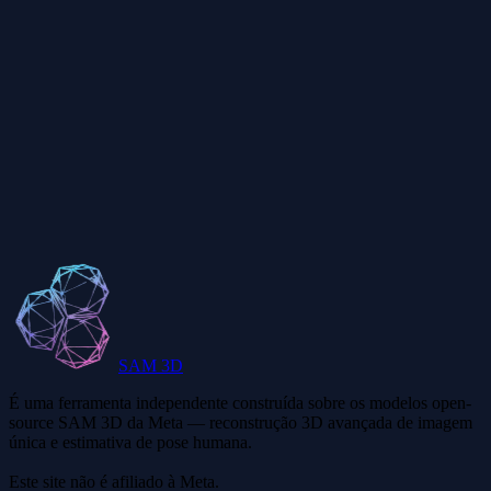
Quais formatos e tamanhos de imagem são suportados?
Quão preciso é o recurso de prompt de texto?
Existe um limite de quantos objetos posso extrair?
Posso usar os recortes em projetos comerciais?
SAM 3D
É uma ferramenta independente construída sobre os modelos open-
source SAM 3D da Meta — reconstrução 3D avançada de imagem
única e estimativa de pose humana.
Este site não é afiliado à Meta.