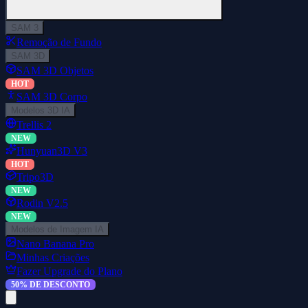
SAM 3
Remoção de Fundo
SAM 3D
SAM 3D Objetos
HOT
SAM 3D Corpo
Modelos 3D IA
Trellis 2
NEW
Hunyuan3D V3
HOT
Tripo3D
NEW
Rodin V2.5
NEW
Modelos de Imagem IA
Nano Banana Pro
Minhas Criações
Fazer Upgrade do Plano
50% DE DESCONTO