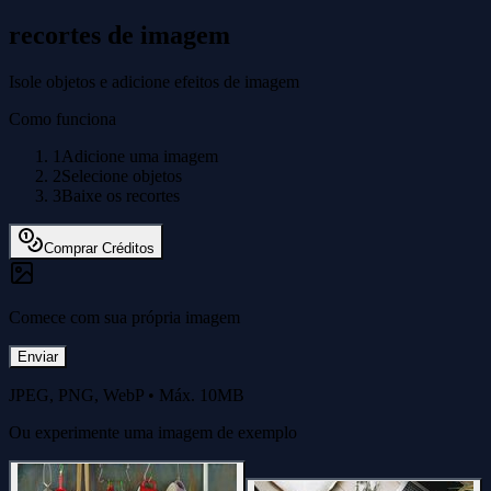
recortes de imagem
Isole objetos e adicione efeitos de imagem
Como funciona
1
Adicione uma imagem
2
Selecione objetos
3
Baixe os recortes
Comprar Créditos
Comece com sua própria imagem
Enviar
JPEG, PNG, WebP
•
Máx. 10MB
Ou experimente uma imagem de exemplo