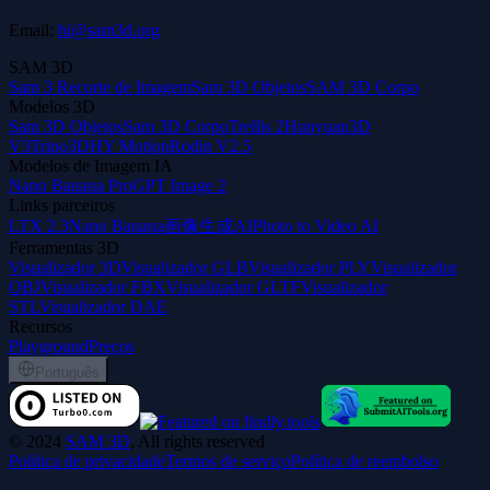
Email:
hi@sam3d.org
SAM 3D
Sam 3 Recorte de Imagem
Sam 3D Objetos
SAM 3D Corpo
Modelos 3D
Sam 3D Objetos
Sam 3D Corpo
Trellis 2
Hunyuan3D
V3
Tripo3D
HY Motion
Rodin V2.5
Modelos de Imagem IA
Nano Banana Pro
GPT Image 2
Links parceiros
LTX 2.3
Nano Banana
画像生成AI
Photo to Video AI
Ferramentas 3D
Visualizador 3D
Visualizador GLB
Visualizador PLY
Visualizador
OBJ
Visualizador FBX
Visualizador GLTF
Visualizador
STL
Visualizador DAE
Recursos
Playground
Preços
Português
©
2024
SAM 3D
, All rights reserved
Política de privacidade
Termos de serviço
Política de reembolso